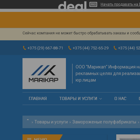
Начать продавать на 
Сейчас компания не может быстро обрабатывать заказы и сообщ
+375 (29) 667-88-71
+375 (44) 752-65-29
+375 (44) 5
OOO "Марикап" Информация на
рекламных целях для реализа
юр.лицам
ГЛАВНАЯ
ТОВАРЫ И УСЛУГИ
О НАС
Товары и услуги
Замороженые полуфабрикаты