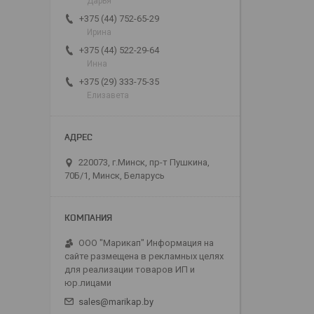
Дарья
+375 (44) 752-65-29
Ирина
+375 (44) 522-29-64
Инна
+375 (29) 333-75-35
Елизавета
220073, г.Минск, пр-т Пушкина,
70Б/1, Минск, Беларусь
ООО "Марикап" Информация на
сайте размещена в рекламных целях
для реализации товаров ИП и
юр.лицами
sales@marikap.by