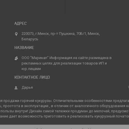
220073, г.Минск, пр-т Пушкина, 70Б/1, Минск,
Беларусь
ООО "Марикап" Информация на сайте размещена в
рекламных целях для реализации товаров ИП и
юр.лицами
Дарья
 продажи горячей кукурузы. Отличительными особенностями предлага
 простота в эксплуатации , в отличии от аналогичного оборудования на
сой пользы внутри! Дизайн самой тележки продуман до мелочей, предус
ание дает возможность приготовить и реализовать кукурузный почато