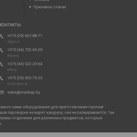
Прилавок стакан
+375 (29) 667-88-71
Дарья
+375 (44) 752-65-29
Ирина
+375 (44) 522-29-64
Инна
+375 (29) 333-75-35
Елизавета
sales@marikap.by
емого нами оборудования для приготовления горячей
ши пароварки не варят кукурузу, она не разваривается, так
мотрены отделения для различных предметов, которые
к.