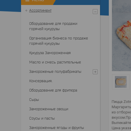
Ассортимент
Оборудование для продажи
горячей кукурузы
Организация бизнеса по продаже
горячей кукурузы
Кукуруза Замороженная
Масло и смесь растительные
Замороженые полуфабрикаты
Консервация.
Оборудование для фритюра
Сыры
Пицца Zot
Маргариты
Замороженные овощи
из отборн
вкусом.При
Соусы и пасты
Выпекайте 
Замороженные ягоды и фрукты
Цена указа