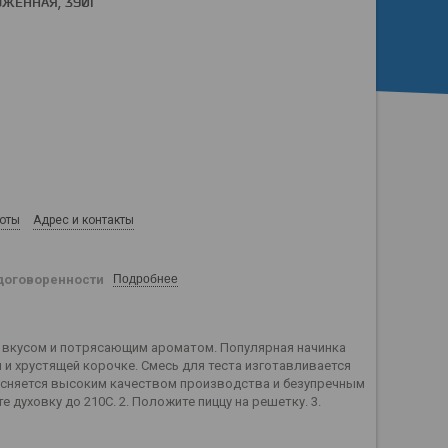
ЖЕННАЯ, 390Г
боты
Адрес и контакты
договоренности
Подробнее
м вкусом и потрясающим ароматом. Популярная начинка
и хрустящей корочке. Смесь для теста изготавливается
ъясняется высоким качеством производства и безупречным
е духовку до 210С. 2. Положите пиццу на решетку. 3.