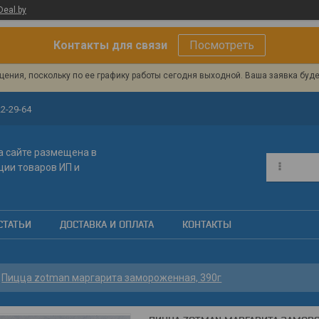
Deal.by
Контакты для связи
Посмотреть
ения, поскольку по ее графику работы сегодня выходной. Ваша заявка буд
22-29-64
 сайте размещена в
ции товаров ИП и
СТАТЬИ
ДОСТАВКА И ОПЛАТА
КОНТАКТЫ
Пицца zotman маргарита замороженная, 390г