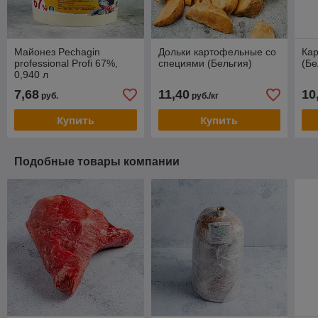
Майонез Pechagin
Дольки картофельные со
Ка
professional Profi 67%,
специями (Бельгия)
(Бе
0,940 л
7,68
11,40
10
руб.
руб./кг
Купить
Купить
Подобные товары компании