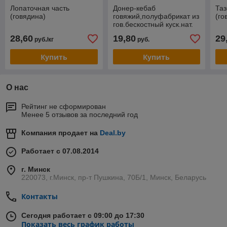
Лопаточная часть
Донер-кебаб
Таз
(говядина)
говяжий,полуфабрикат из
(го
гов.бескостный куск.нат.
на шампуре зам.
28,60
19,80
29
руб./кг
руб.
Купить
Купить
О нас
Рейтинг не сформирован
Менее 5 отзывов за последний год
Компания продает на
Deal.by
Работает с 07.08.2014
г. Минск
220073, г.Минск, пр-т Пушкина, 70Б/1, Минск, Беларусь
Контакты
Сегодня работает с 09:00 до 17:30
Показать весь график работы