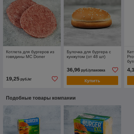
Котлета для бургеров из
Булочка для бургера с
Кет
говядины MC Doner
кунжутом (от 48 шт)
Pro
бут
OL
36,96
4,
руб./упаковка
19,25
руб./кг
Купить
Подобные товары компании