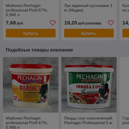
Майонез Pechagin
Лук жареный кусочками 1
Кол
professional Profi 67%,
кг (Индия)
из 
0,940 л
7,68
19,20
14
руб.
руб./упаковка
Купить
Купить
Подобные товары компании
Майонез Pechagin
Пицца соус классический
Гор
professional Profi 67%,
Pechagin Professional 5 кг
pro
0,940 л